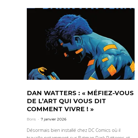
DAN WATTERS : « MÉFIEZ-VOUS
DE L’ART QUI VOUS DIT
COMMENT VIVRE ! »
Boris
·
7 janvier 2026
Désormais bien installé chez DC Comics où il
travaille notamment sur Batman Dark Patterns et