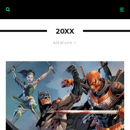
20XX
Aléatoire