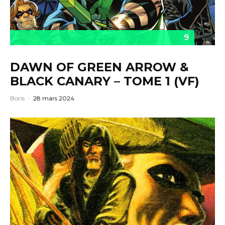
9
DAWN OF GREEN ARROW &
BLACK CANARY – TOME 1 (VF)
Boris
·
28 mars 2024