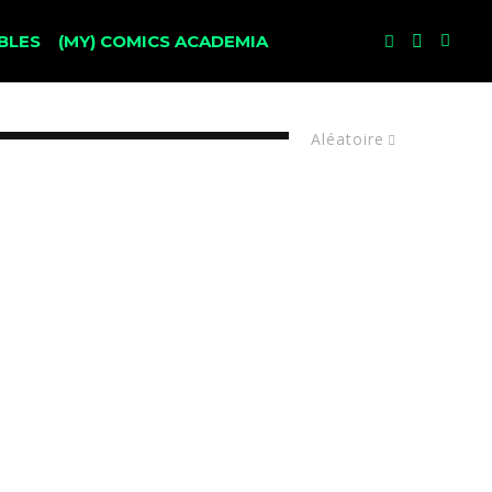
BLES
(MY) COMICS ACADEMIA
Aléatoire