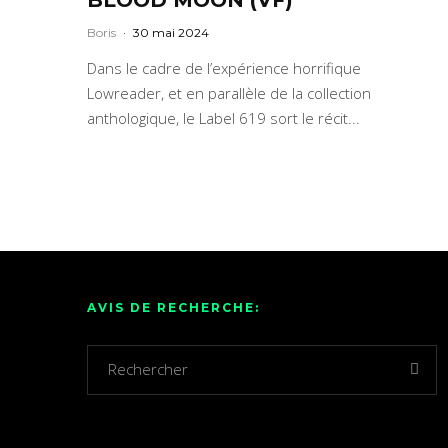
Boris
·
30 mai 2024
Dans le cadre de l’expérience horrifique
Lowreader, et en parallèle de la collection
anthologique, le Label 619 sort le récit...
AVIS DE RECHERCHE: