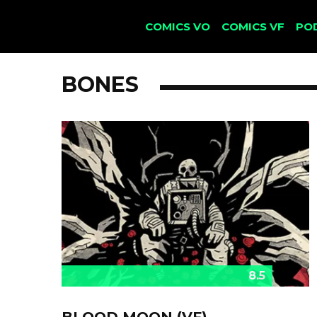
COMICS VO
COMICS VF
PO
BONES
8.5
BLOOD MOON (VF)