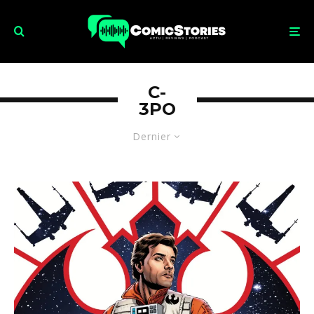
C-
3PO
Dernier