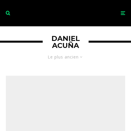
DANIEL
ACUÑA
Le plus ancien