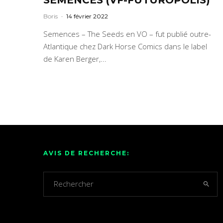
Boris
·
14 février 2022
Semences – The Seeds en VO – fut publié outre-
Atlantique chez Dark Horse Comics dans le label
de Karen Berger,...
AVIS DE RECHERCHE: