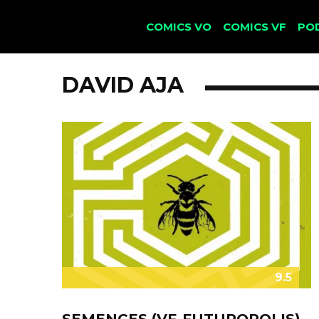
COMICS VO
COMICS VF
PO
DAVID AJA
9.5
SEMENCES (VF-FUTUROPOLIS)