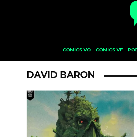
COMICS VO
COMICS VF
PO
DAVID BARON