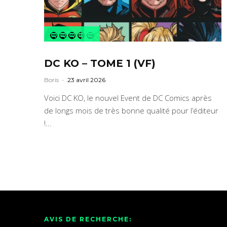
DC KO – TOME 1 (VF)
Boris
·
23 avril 2026
Voici DC KO, le nouvel Event de DC Comics après
de longs mois de très bonne qualité pour l’éditeur
!...
AVIS DE RECHERCHE: