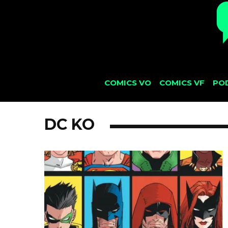
COMICS VO
COMICS VF
PO
DC KO