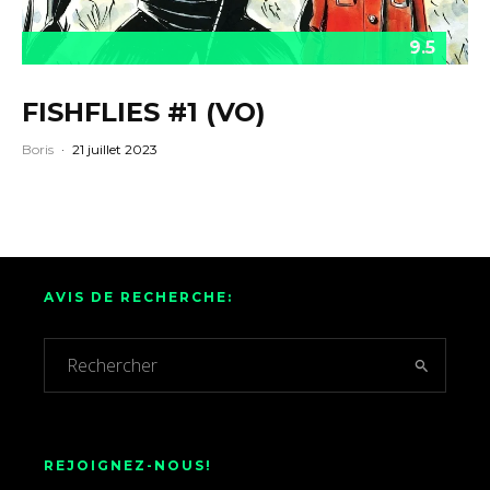
9.5
FISHFLIES #1 (VO)
Boris
·
21 juillet 2023
AVIS DE RECHERCHE:
REJOIGNEZ-NOUS!