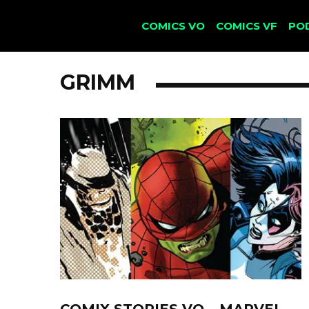
COMICS VO
COMICS VF
PO
GRIMM
COMIX STORIES VO – MARVEL –