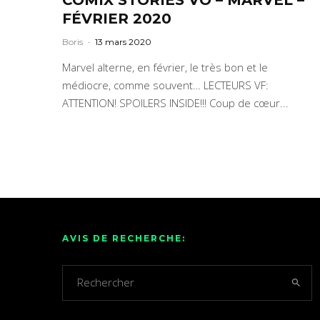
FÉVRIER 2020
Boris
·
13 mars 2020
Marvel alterne, en février, le très bon et le
médiocre, comme souvent… LECTEURS VF:
ATTENTION! SPOILERS INSIDE!!! Coup de cœur...
AVIS DE RECHERCHE: