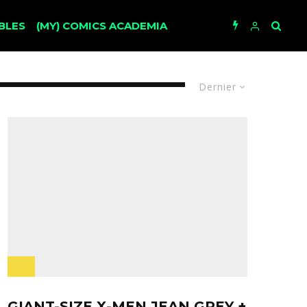
BLES
(MY) COMICS ACADEMIA
Dernier
GIANT-SIZE X-MEN JEAN GREY +