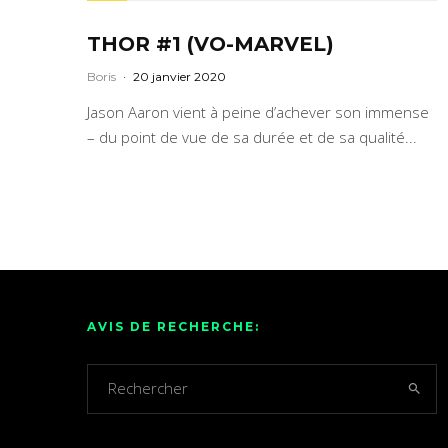
THOR #1 (VO-MARVEL)
Boris
·
20 janvier 2020
Jason Aaron vient à peine d’achever son immense
– du point de vue de sa durée et de sa qualité...
AVIS DE RECHERCHE: