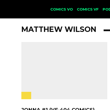
COMICS VO
COMICS VF
PO
MATTHEW WILSON
JONNA #1 (VF-404 COMICS)