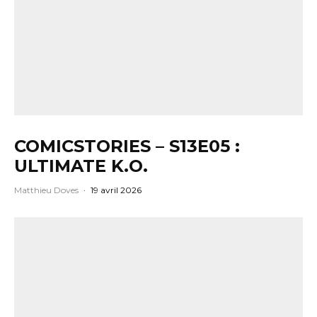
COMICSTORIES – S13E05 :
ULTIMATE K.O.
Matthieu Doves
·
19 avril 2026