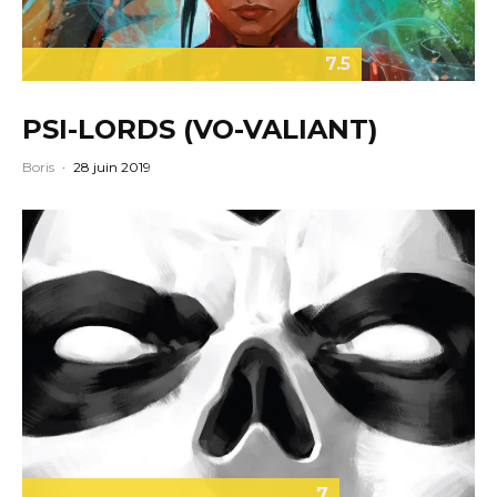
7.5
PSI-LORDS (VO-VALIANT)
Boris
·
28 juin 2019
7