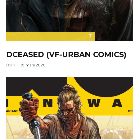
7
DCEASED (VF-URBAN COMICS)
Boris
·
10 mars 2020