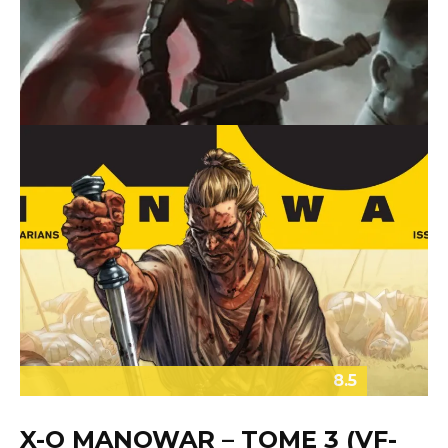
DIVINITY III : STALINEVERS (VF
– BLISS COMICS)
Kidroy
·
26 octobre 2017
8.5
X-O MANOWAR – TOME 3 (VF-