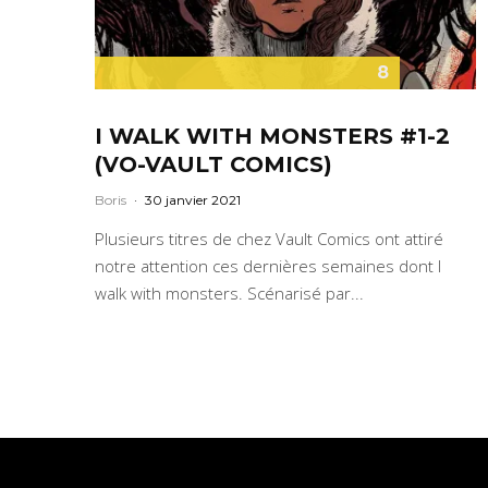
8
I WALK WITH MONSTERS #1-2
(VO-VAULT COMICS)
Boris
·
30 janvier 2021
Plusieurs titres de chez Vault Comics ont attiré
notre attention ces dernières semaines dont I
walk with monsters. Scénarisé par...