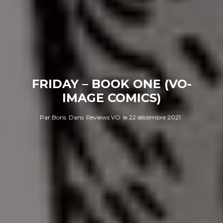
FRIDAY – BOOK ONE (VO-
IMAGE COMICS)
Par
Boris
Dans
Reviews VO
le
22 décembre 2021