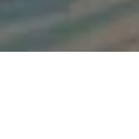
PARTAGER
TWEETER
EPINGLER
Artiste espagnole,
Laura Perez
voit ses
Ocultos