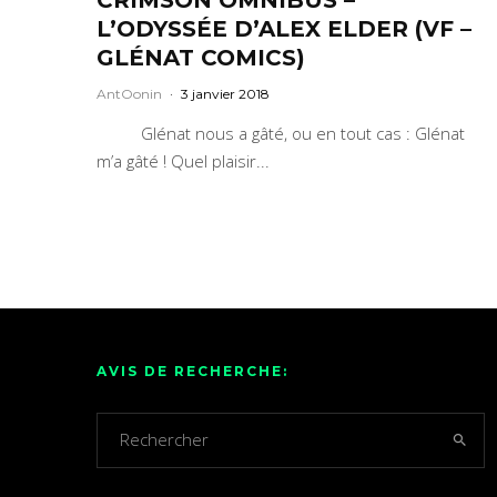
L’ODYSSÉE D’ALEX ELDER (VF –
GLÉNAT COMICS)
AntOonin
·
3 janvier 2018
Glénat nous a gâté, ou en tout cas : Glénat
m’a gâté ! Quel plaisir...
AVIS DE RECHERCHE: