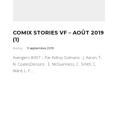
COMIX STORIES VF – AOÛT 2019
(1)
Kidroy
·
9 septembre 2019
Avengers #007 – Par Kidroy Scénario : J. Aaron, T-
N. CoatesDessins : E. McGuinness, C. Smith, C.
Ward, L. F....