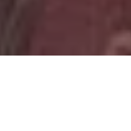
PARTAGER
TWEETER
EPINGLER
Warren Ellis
revient