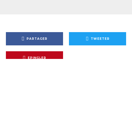
PARTAGER
TWEETER
EPINGLER
Au menu de ce 333ème numéro, en compagnie de Boris
et Clément :
00:00 – Intro et News
11:03 – Void Rivals #6
15:39 – Transformers #2
22:01 – The Deviant #1