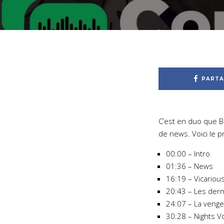
PARTA
C’est en duo que Bo
de news. Voici le 
00:00 – Intro
01:36 – News
16:19 – Vicariou
20:43 – Les dern
24:07 – La veng
30:28 – Nights 