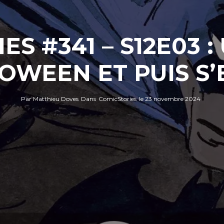
S #341 – S12E03 
OWEEN ET PUIS S’
Par
Matthieu Doves
Dans
ComicStories
le
23 novembre 2024