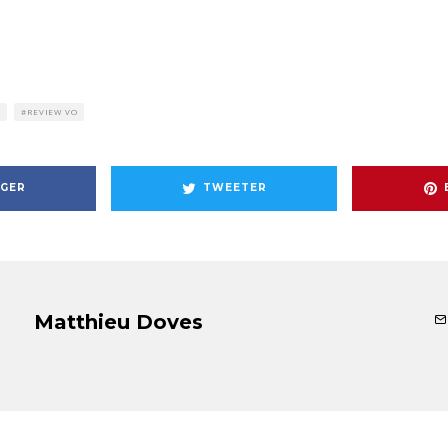
F
REVIEW VO
GER
TWEETER
Matthieu Doves