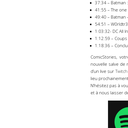
37:34 – Batman 
41:55 – The one 
49:40 – Batman –
54:51 – W0rldtr
1:03:32- DC All 
1:12:59 – Coups
1:18:36 – Conclu
ComicStories, vot
nouvelle salve de r
d’un live sur
Twitch
lieu prochainement
N’hésitez pas à vo
et à nous laisser 