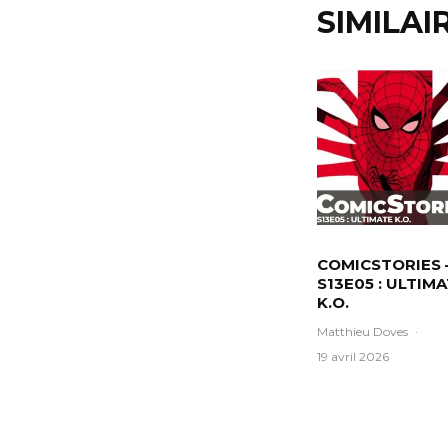
SIMILAI
COMICSTORIES 
S13E05 : ULTIM
K.O.
Matthieu Doves
·
19 avril 2026