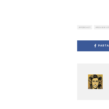
PODCAST
REVIEW V
PARTA