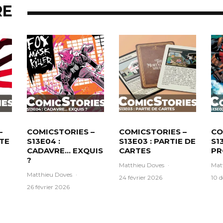
RE
–
COMICSTORIES –
COMICSTORIES –
CO
ATE
S13E04 :
S13E03 : PARTIE DE
S1
CADAVRE… EXQUIS
CARTES
PR
?
Matthieu Doves
·
Mat
Matthieu Doves
·
24 février 2026
10 
26 février 2026