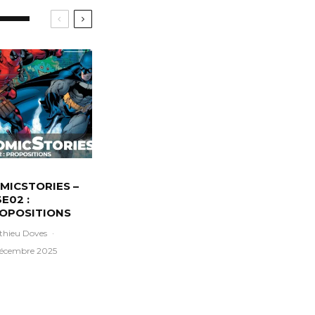
MICSTORIES –
3E02 :
OPOSITIONS
thieu Doves
·
décembre 2025