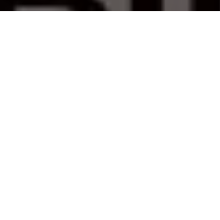
PARTAGER
TWEETER
EPINGLER
Boris, Clément et Matthieu font le bilan d’une année 2024
en demi-teinte, et chacun est venu avec une liste de 10
éléments marquants de cette année (lectures, news,
artistes, …).
ComicStories, votre podcast comics mensuel est
disponible sur les principales plateformes de podcasts.
N’hésitez pas à vous abonner et à nous laisser des