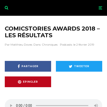
COMICSTORIES AWARDS 2018 –
LES RÉSULTATS
Par
Matthieu Doves
Dans
Chroniques
Podcasts
le
2 février 2019
PARTAGER
TWEETER
EPINGLER