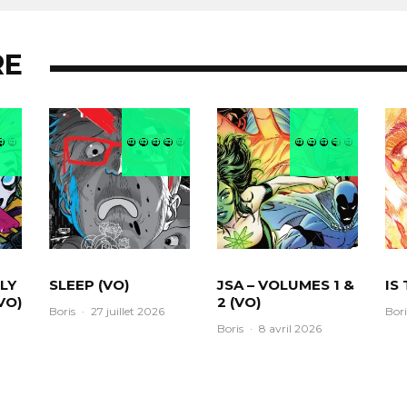
RE
LY
SLEEP (VO)
JSA – VOLUMES 1 &
IS
VO)
2 (VO)
Boris
·
27 juillet 2026
Bori
Boris
·
8 avril 2026