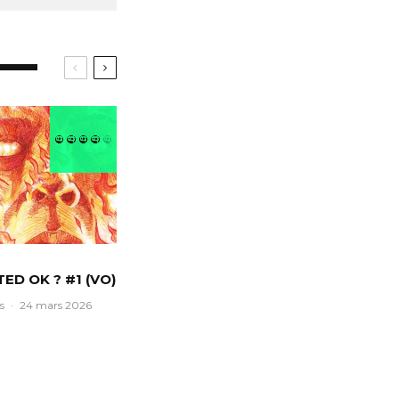
 TED OK ? #1 (VO)
s
·
24 mars 2026