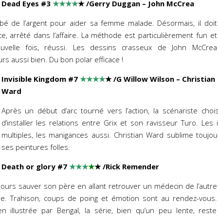
Dead Eyes #3
★★★★
★
/Gerry Duggan – John McCrea
é de l’argent pour aider sa femme malade. Désormais, il doit
ce, arrêté dans l’affaire. La méthode est particulièrement fun et
ouvelle fois, réussi. Les dessins crasseux de John McCrea
rs aussi bien. Du bon polar efficace !
Invisible Kingdom #7
★★★★
★
/G Willow Wilson – Christian
Ward
Après un début d’arc tourné vers l’action, la scénariste choi
d’installer les relations entre Grix et son ravisseur Turo. Les 
multiples, les manigances aussi. Christian Ward sublime toujo
ses peintures folles.
Death or glory #7
★★★
★
★
/Rick Remender
jours sauver son père en allant retrouver un médecin de l’autre
ère. Trahison, coups de poing et émotion sont au rendez-vous.
en illustrée par Bengal, la série, bien qu’un peu lente, reste