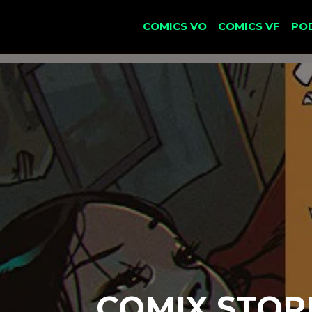
COMICS VO
COMICS VF
PO
COMIX STORI