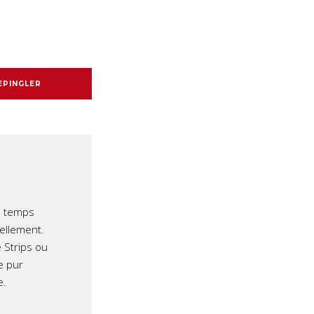
EPINGLER
e temps
iellement.
 Strips ou
e pur
e.