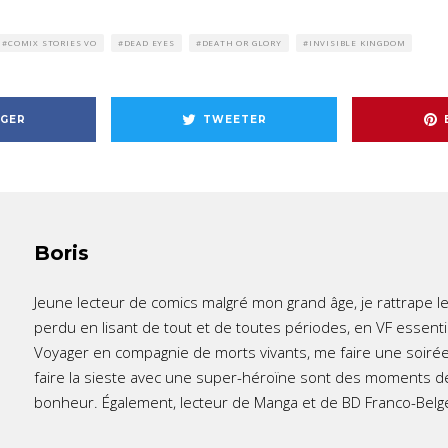
COMIX STORIES VO
DEAD EYES
DEATH OR GLORY
INVISIBLE KINGDOM
GER
TWEETER
Boris
Jeune lecteur de comics malgré mon grand âge, je rattrape l
perdu en lisant de tout et de toutes périodes, en VF essent
Voyager en compagnie de morts vivants, me faire une soirée
faire la sieste avec une super-héroïne sont des moments d
bonheur. Également, lecteur de Manga et de BD Franco-Belg