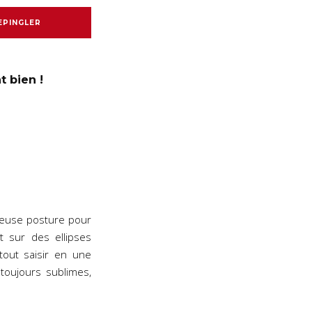
EPINGLER
t bien !
cheuse posture pour
t sur des ellipses
tout saisir en une
toujours sublimes,