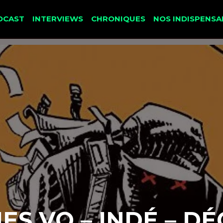
DCAST
INTERVIEWS
CHRONIQUES
NOS INDISPENSA
ES VO – INDÉ – D