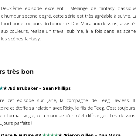
Deuxième épisode excellent ! Mélange de fantasy classique
d’humour second degré, cette série est très agréable à suivre. 
fonctionne toujours du tonnerre. Dan Mora aux dessins, assisté 
aux couleurs, réalise un travail sublime, à la fois dans les scèn
les scènes fantasy.
rs très bon
★
★
/Ed Brubaker – Sean Phillips
re cet épisode sur Jane, la compagne de Teeg Lawless. Il
ire et étoffe sa relation avec Ricky, le fils de Teeg. C’est toujours
n format single, cela manque d’un réel cliffhanger. Les dessins
ujours parfaits !
Once & Future #3
★★★★
★
/Kieron Gillen – Dan Mora