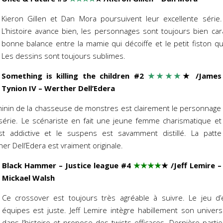
Kieron Gillen et Dan Mora poursuivent leur excellente série.
L’histoire avance bien, les personnages sont toujours bien ca
bonne balance entre la mamie qui décoiffe et le petit fiston 
Les dessins sont toujours sublimes.
Something is killing the children #2
★★★★
★
/James
Tynion IV – Werther Dell’Edera
inin de la chasseuse de monstres est clairement le personnage
 série. Le scénariste en fait une jeune femme charismatique et
 est addictive et le suspens est savamment distillé. La patte
r Dell’Edera est vraiment originale.
Black Hammer – Justice league #4
★★★★
★
/Jeff Lemire –
Mickael Walsh
Ce crossover est toujours très agréable à suivre. Le jeu d’é
équipes est juste. Jeff Lemire intègre habillement son unive
dans l’histoire et propose des twists efficaces. Dernière partie