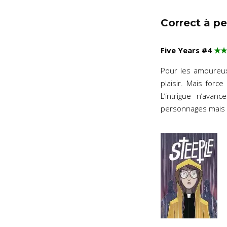
Correct à pe
Five Years #4
★★
Pour les amoureux
plaisir. Mais forc
L’intrigue n’ava
personnages mais il