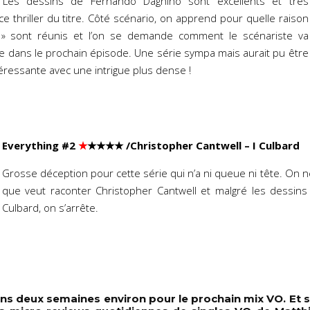
Les dessins de Fernando Dagnino sont excellents et très
e thriller du titre. Côté scénario, on apprend pour quelle raison
s » sont réunis et l’on se demande comment le scénariste va
re dans le prochain épisode. Une série sympa mais aurait pu être
éressante avec une intrigue plus dense !
Everything #2
★
★★★★
/Christopher Cantwell – I Culbard
Grosse déception pour cette série qui n’a ni queue ni tête. On
que veut raconter Christopher Cantwell et malgré les dessins
Culbard, on s’arrête.
s deux semaines environ pour le prochain mix VO. Et s