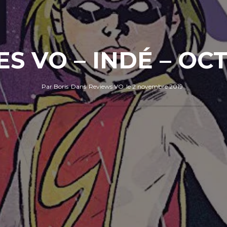
S VO – INDÉ – OCT
Par
Boris
Dans
Reviews VO
le
2 novembre 2019