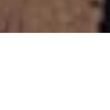
PARTAGER
TWEETER
EPINGLER
Grendel Kentucky
tape dans l’œil rien qu’à
Grendel Kentucky
sa
couverture
qui