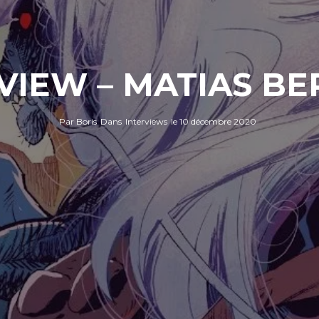
VIEW – MATIAS B
Par
Boris
Dans
Interviews
le
10 décembre 2020