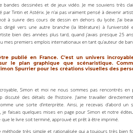
e bandes dessinées et de jeux vidéo. Je me souviens très clai
 par Tintin et Astérix. Je n’ai pas vraiment pensé à devenir artis
ncé à suivre des cours de dessin en dehors du lycée. J’ai bea
 dirigé vers une autre branche (la littérature) à l’université
rtiste bien des années plus tard, quand j’avais presque 25 ans
nu mes premiers emplois internationaux en tant qu’auteur de ba
tre publié en France. C’est un univers incroyab
t sur le plan graphique que scénaristique. Com
 Simon Spurrier pour les créations visuelles des per
ncroyable, Simon et moi ne nous sommes pas rencontrés en 
p discuté des détails de l’histoire. J’aime travailler directemen
, comme une sorte d’interprète. Ainsi, je recevais d’abord un 
, je faisais quelques mises en page pour Simon et notre éditeur,
e que le livre soit terminé, approuvé et prêt à être imprimé.
e méthode très simple et rationalisée qui a toujours très bien 