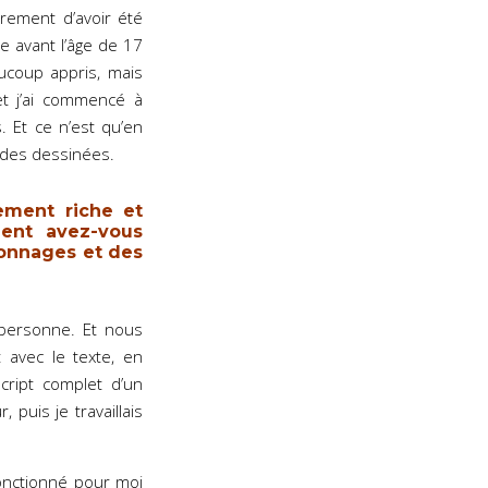
rement d’avoir été
te avant l’âge de 17
ucoup appris, mais
 et j’ai commencé à
. Et ce n’est qu’en
ndes dessinées.
lement riche et
ment avez-vous
sonnages et des
personne. Et nous
t avec le texte, en
script complet d’un
 puis je travaillais
fonctionné pour moi