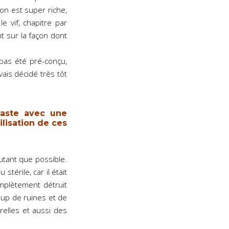
on est super riche,
e vif, chapitre par
t sur la façon dont
pas été pré-conçu,
ais décidé très tôt
raste avec une
ilisation de ces
utant que possible.
térile, car il était
mplètement détruit
oup de ruines et de
urelles et aussi des