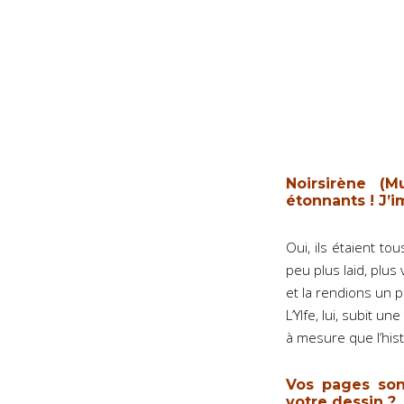
Noirsirène (
étonnants ! J’
Oui, ils étaient to
peu plus laid, plus
et la rendions un 
L’Ylfe, lui, subit 
à mesure que l’hist
Vos pages son
votre dessin ?