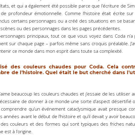
tats, et qui a également été possible parce que l’écriture de Sim
e de profondeur émotionnelle. Comme l’histoire était écrite sur l
inclus certains personnages ou a créé des situations en se basan
es scènes ou des personnages dans les pages précédentes.
 personnages principaux, tout ce que vous voyez dans Coda n’a 
ent sur chaque page – parfois même sans croquis préalable. J’av
ntenir ce monde dans mon esprit dans toute sa complexité.
lisé des couleurs chaudes pour Coda. Cela cont
bre de l’histoire. Quel était le but cherché dans l’ut
’aime beaucoup les couleurs chaudes et j’essaie de les utiliser a
nécessaire de donner à ce monde une sorte d’aspect désertifié ou s
e comprendre qu’un événement cataclysmique avait presque co
années avant le début de l’histoire et qu’il devait y avoir beauc
isé des couleurs et des formes qui sont typiques des friches nat
 est à l’origine.