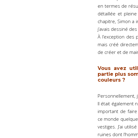
en termes de résul
détaillée et plein
chapitre, Simon a 
j’avais dessiné d
À l’exception des
mais créé directem
de créer et de mai
Vous avez uti
partie plus som
couleurs ?
Personnellement, j
Il était également 
important de fair
ce monde quelques 
vestiges. J’ai util
ruines dont l’homme