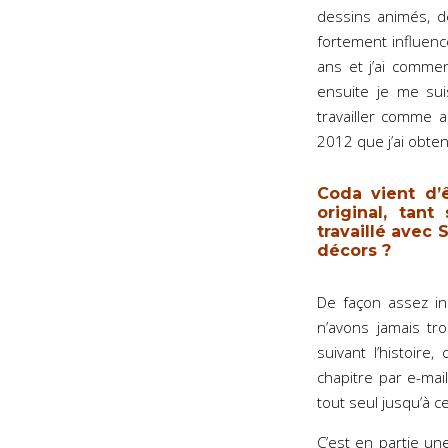
dessins animés, d
fortement influencé
ans et j’ai comme
ensuite je me suis
travailler comme a
2012 que j’ai obte
Coda vient d’ê
original, tan
travaillé avec
décors ?
De façon assez i
n’avons jamais tro
suivant l’histoire
chapitre par e-mail
tout seul jusqu’à c
C’est en partie un