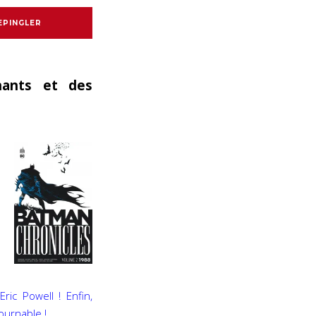
EPINGLER
hants et des
ric Powell ! Enfin,
ournable !