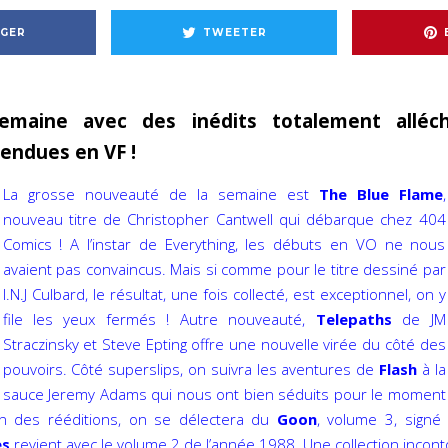
GER
TWEETER
semaine avec des inédits totalement alléc
tendues en VF !
La grosse nouveauté de la semaine est
The Blue Flame
,
nouveau titre de Christopher Cantwell qui débarque chez 404
Comics ! A l’instar de Everything, les débuts en VO ne nous
avaient pas convaincus. Mais si comme pour le titre dessiné par
I.N.J Culbard, le résultat, une fois collecté, est exceptionnel, on y
file les yeux fermés ! Autre nouveauté,
Telepaths
de JM
Straczinsky et Steve Epting offre une nouvelle virée du côté des
pouvoirs. Côté superslips, on suivra les aventures de
Flash
à la
sauce Jeremy Adams qui nous ont bien séduits pour le moment
n des rééditions, on se délectera du
Goon
, volume 3, signé E
es
revient avec le volume 2 de l’année 1988. Une collection incont