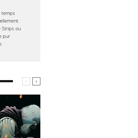
e temps
iellement.
 Strips ou
e pur
e.