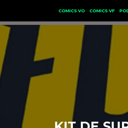
COMICS VO
COMICS VF
PO
KIT DE SU