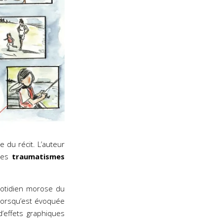
e du récit. L’auteur
 les
traumatismes
uotidien morose du
 lorsqu’est évoquée
d’effets graphiques