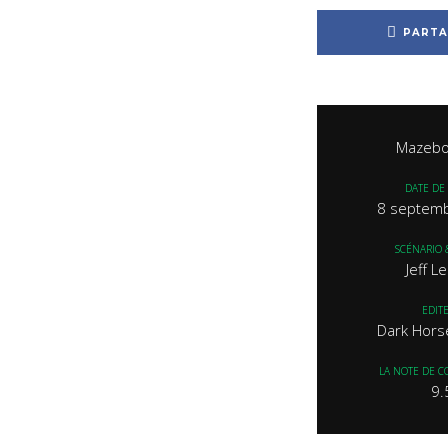
PARTA
Mazebo
DATE DE 
8 septem
SCÉNARIO 
Jeff L
EDIT
Dark Hors
LA NOTE DE C
9.