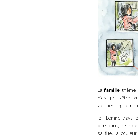
La
famille
, thème 
n’est peut-être j
viennent égalemen
Jeff Lemire travai
personnage se dé
sa fille, la couleu