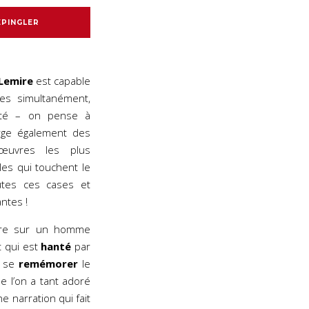
EPINGLER
 Lemire
est capable
es simultanément,
lité – on pense à
arge également des
 œuvres les plus
lles qui touchent le
tes ces cases et
ntes !
oire sur un homme
 qui est
hanté
par
à se
remémorer
le
e l’on a tant adoré
ne narration qui fait