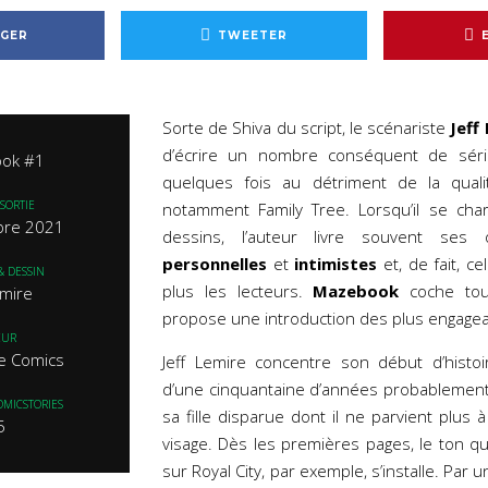
GER
TWEETER
Sorte de Shiva du script, le scénariste
Jeff
d’écrire un nombre conséquent de séri
ok #1
quelques fois au détriment de la qua
SORTIE
notamment Family Tree. Lorsqu’il se ch
bre 2021
dessins, l’auteur livre souvent ses
personnelles
et
intimistes
et, de fait, ce
& DESSIN
plus les lecteurs.
Mazebook
coche tou
emire
propose une introduction des plus engagea
EUR
e Comics
Jeff Lemire concentre son début d’hist
d’une cinquantaine d’années probablement
OMICSTORIES
sa fille disparue dont il ne parvient plus 
5
visage. Dès les premières pages, le ton qu
sur Royal City, par exemple, s’installe. Par u