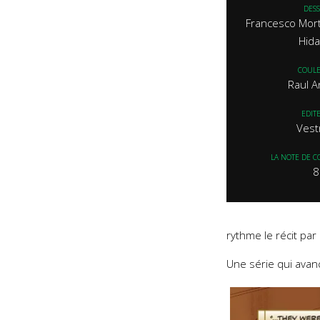
DESS
Francesco Mort
Hida
COUL
Raul A
EDIT
Vest
LA NOTE DE C
8
rythme le récit pa
Une série qui avanc