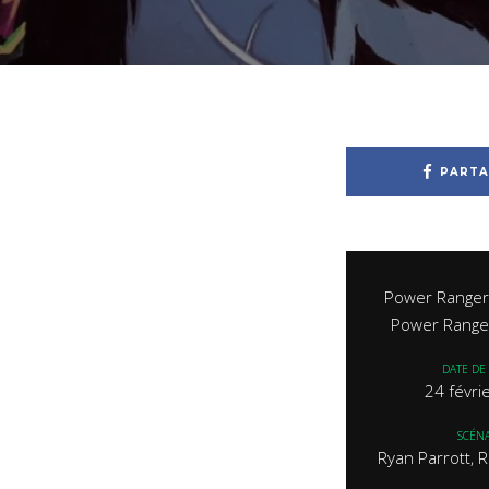
PARTA
Power Rangers
Power Range
DATE DE 
24 févri
SCÉNA
Ryan Parrott, 