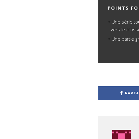
POINTS FO
Une série to
vers le cross
Une partie g
PARTA