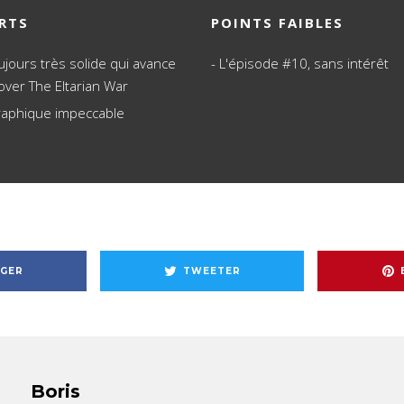
RTS
POINTS FAIBLES
ujours très solide qui avance
L'épisode #10, sans intérêt
over The Eltarian War
raphique impeccable
GER
TWEETER
Boris