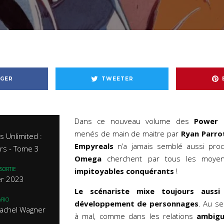
GER
TWEETER
Dans ce nouveau volume des
Power 
menés de main de maitre par
Ryan Parro
 Unlimited :
Empyreals
n’a jamais semblé aussi pro
rs - Tome 3
Omega
cherchent par tous les moyen
SORTIE
impitoyables conquérants
!
er 2023
Le scénariste mixe toujours aussi
RIO
développement de personnages
. Au se
Rachel Wagner
à mal, comme dans les relations
ambigu