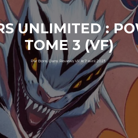
S UNLIMITED : PO
TOME 3 (VF)
Par
Boris
Dans
Reviews VF
le
7 avril 2023