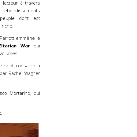
 lecteur à travers
ondissements
peuple dont est
 riche.
n Parrott emmène le
Eltarian War
qui
volumes !
ne shot consacré à
t par Rachel Wagner
sco Mortarino, qui
t.