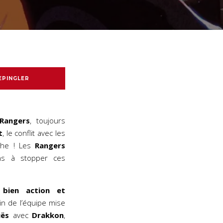
EPINGLER
Rangers
, toujours
t
, le conflit avec les
che ! Les
Rangers
s à stopper ces
 bien action et
in de l’équipe mise
ës
avec
Drakkon
,