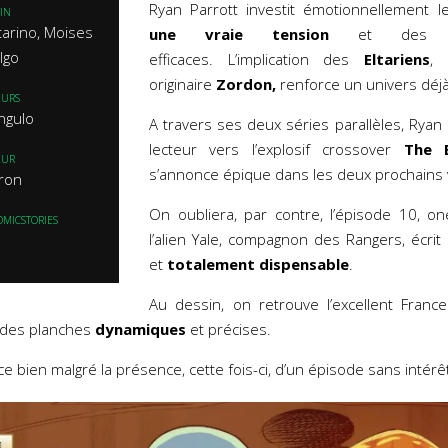
Ryan Parrott investit émotionnellement le
IN
arino, Moises
une vraie tension
et des reb
lgo
efficaces. L’implication des
Eltariens
, 
originaire
Zordon,
renforce un univers déjà
EURS
ngulo
A travers ses deux séries parallèles, Rya
lecteur vers l’explosif crossover
The 
EUR
s’annonce épique dans les deux prochains 
ron
On oubliera, par contre, l’épisode 10, o
OMICSTORIES
l’alien Yale, compagnon des Rangers, écri
et
totalement dispensable
.
Au dessin, on retrouve l’excellent France
r des planches
dynamiques
et précises.
e bien malgré la présence, cette fois-ci, d’un épisode sans intérê