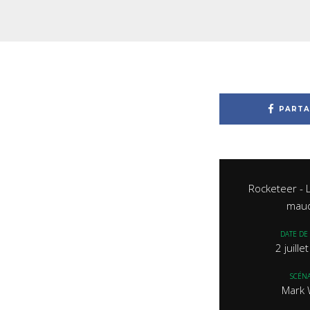
PARTA
Rocketeer - 
maud
DATE DE 
2 juill
SCÉNA
Mark 