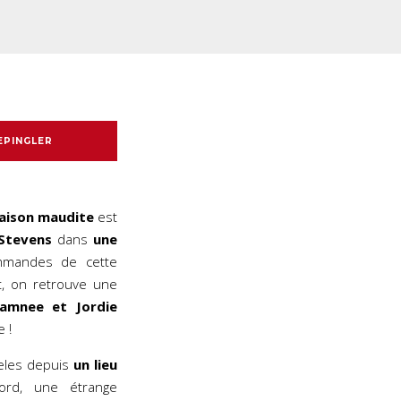
EPINGLER
gaison maudite
est
Stevens
dans
une
mmandes de cette
t, on retrouve une
amnee et Jordie
 !
geles depuis
un lieu
rd, une étrange