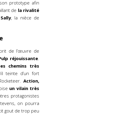
son prototype afin
llant de
la rivalité
Sally
, la nièce de
le
prit de l’œuvre de
ulp réjouissante
.
es chemins très
l teinte d’un fort
 Rocketeer.
Action,
roise
un vilain très
utres protagonistes
tevens, on pourra
tit gout de trop peu