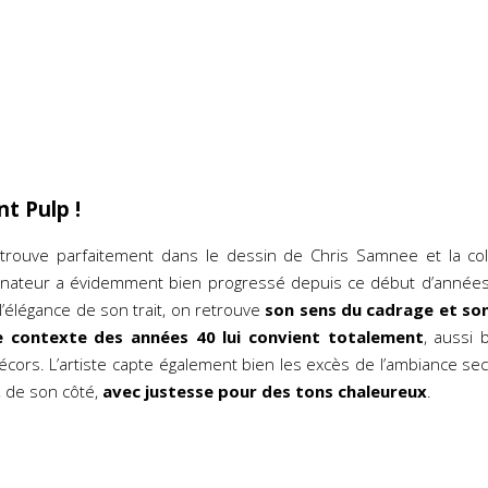
t Pulp !
etrouve parfaitement dans le dessin de Chris Samnee et la col
essinateur a évidemment bien progressé depuis ce début d’anné
t l’élégance de son trait, on retrouve
son sens du cadrage et s
e contexte des années 40 lui convient totalement
, aussi 
cors. L’artiste capte également bien les excès de l’ambiance sec
e, de son côté,
avec justesse pour des tons chaleureux
.