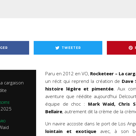
GER
TWEETER
Paru en 2012 en VO,
Rocketeer – La car
un récit qui reprend la création de
Dave 
La cargaison
histoire légère et pimentée
. Aux co
ite
aventure que réédite aujourd’hui Delcour
SORTIE
équipe de choc :
Mark Waid, Chris S
et 2025
Bellaire
, autrement dit la crème de la crème
RIO
Un navire accoste dans le port de Los An
Waid
lointain et exotique
avec, à son bo