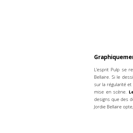
Graphiquemen
L’esprit Pulp se r
Bellaire. Si le d
sur la régularité e
mise en scène.
L
designs que des dé
Jordie Bellaire opt