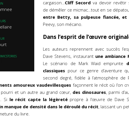
cargaison…
Cliff Secord
va devoir revêtir 
IN
Samnee
de démêler ce micmac…tout en se dépatoui
entre Betty, sa pulpeuse fiancée, et 
EURS
Peevy, son mécano.
ellaire
Dans l’esprit de l’œuvre origina
EUR
ourt
Les auteurs reprennent avec succès l’es
Dave Stevens, instaurant
une ambiance P
OMICSTORIES
Le scénario de Mark Waid emprunte
d
classiques
pour ce genre d’aventure qu’i
second degré, fidèle à l’atmosphère de
ments amoureux vaudevillesques
façonnent le récit où l’on c
ic pourri et un autre au grand cœur,
des dinosaures
, parmi d’a
s. Si
le récit capte la légèreté
propre à l’œuvre de Dave S
in manque de densité dans le déroulé du récit
, laissant un pe
eture du livre.