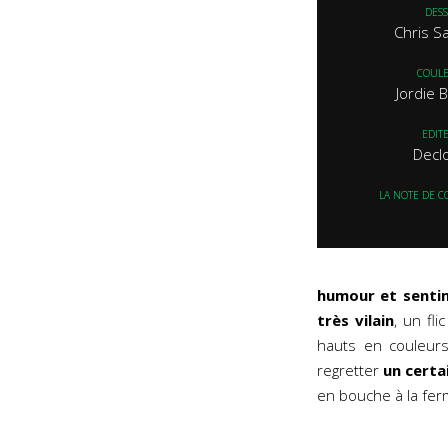
DESS
Chris 
COUL
Jordie B
EDIT
Decl
LA NOTE DE C
humour et senti
très vilain
, un fl
hauts en couleur
regretter
un certa
en bouche à la ferm