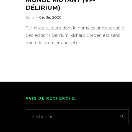
DÉLIRIUM)
Boris
·
6 juillet 2020
Parmi les auteurs dont le noms est indissociable
des éditions Delirium, Richard Corben est sans
doute le premier auquel on...
AVIS DE RECHERCHE: