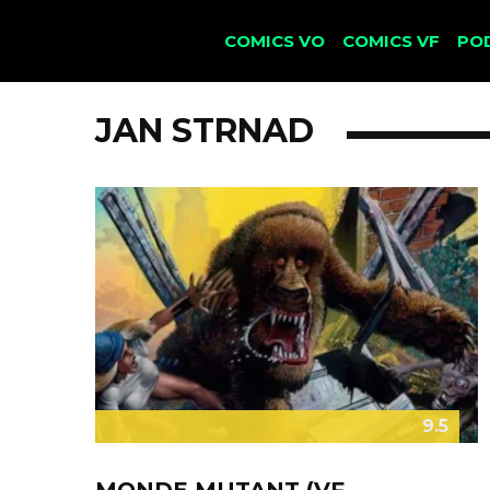
COMICS VO
COMICS VF
PO
JAN STRNAD
9.5
MONDE MUTANT (VF-