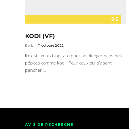
9.5
KODI (VF)
Boris
·
11 octobre 2022
Il n’est jamais trop tard pour se plonger dans des
pépites comme Kodi ! Pour ceux qui s’y sont
pencher,...
AVIS DE RECHERCHE: