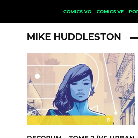
COMICS VO
COMICS VF
PO
MIKE HUDDLESTON
8
DECORUM – TOME 2 (VF-URBAN