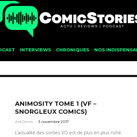
DCAST
INTERVIEWS
CHRONIQUES
NOS INDISPENSA
ANIMOSITY TOME 1 (VF –
SNORGLEUX COMICS)
AntOonin
·
3 novembre 2017
L’actualité des sorties VO est de plus en plus riche