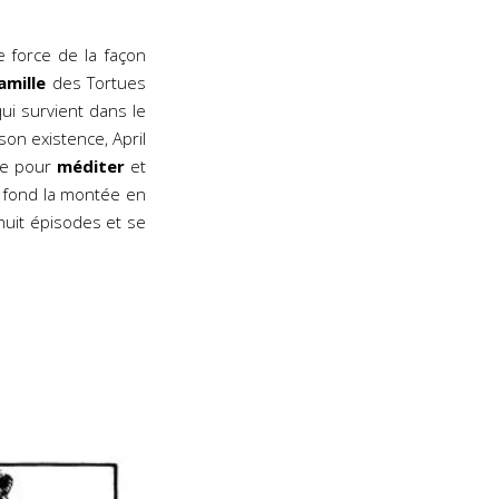
e force de la façon
amille
des Tortues
ui survient dans le
son existence, April
ole pour
méditer
et
e fond la montée en
huit épisodes et se