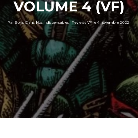
VOLUME 4 (VF)
Par
Boris
Dans
Nos Indispensables
Reviews VF
le
4 novembre 2022