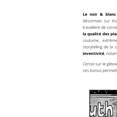
Le noir & blanc
désormais sur tou
travaillent de conc
la qualité des pl
coutume, extrê
storytelling de la 
inventivité
, notam
Cerise sur le gâtea
ces bonus permette