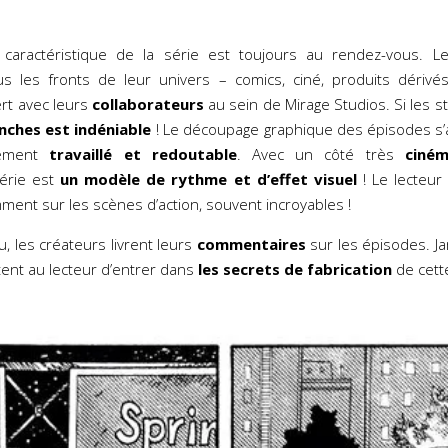
caractéristique de la série est toujours au rendez-vous. L
s les fronts de leur univers – comics, ciné, produits dériv
ert avec leurs
collaborateurs
au sein de Mirage Studios. Si les st
anches est indéniable
! Le découpage graphique des épisodes s
mement
travaillé et redoutable
. Avec un côté très
ciné
série est
un modèle de rythme et d’effet visuel
! Le lecteur
ment sur les scènes d’action, souvent incroyables !
u, les créateurs livrent leurs
commentaires
sur les épisodes. J
nt au lecteur d’entrer dans
les secrets de fabrication
de cette