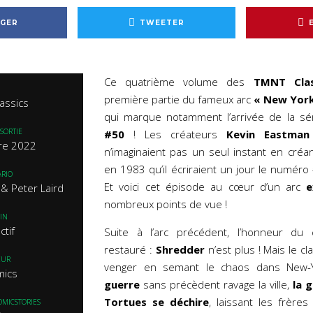
GER
TWEETER
Ce quatrième volume des
TMNT Clas
première partie du fameux arc
« New York,
assics
qui marque notamment l’arrivée de la s
SORTIE
#50
! Les créateurs
Kevin Eastman
re 2022
n’imaginaient pas un seul instant en créa
en 1983 qu’il écriraient un jour le numéro 
RIO
Et voici cet épisode au cœur d’un arc
e
& Peter Laird
nombreux points de vue !
IN
ctif
Suite à l’arc précédent, l’honneur du
restauré :
Shredder
n’est plus ! Mais le c
EUR
venger en semant le chaos dans New-Y
mics
guerre
sans précèdent ravage la ville,
la 
Tortues se déchire
, laissant les frère
OMICSTORIES