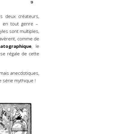
es deux créateurs,
és en tout genre –
yles sont multiples,
’avèrent, comme de
matographique
, le
 se régale de cette
amais anecdotiques,
 série mythique !