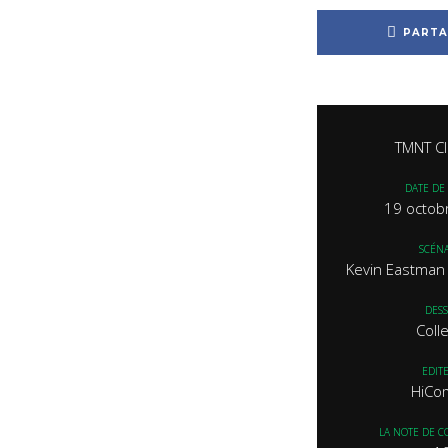
PARTA
TMNT Cl
DATE DE 
19 octob
SCÉNA
Kevin Eastman 
DESS
Colle
EDIT
HiCo
LA NOTE DE C