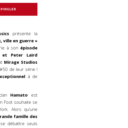
EPINGLER
sics
présente la
 ville en guerre »
érie à son
épisode
 et Peter Laird
nt
Mirage Studios
#50 de leur série !
xceptionnel
à de
 clan
Hamato
est
lan Foot souhaite se
ork. Alors qu’une
grande famille des
s se débattre seuls