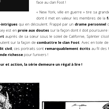
0
face au clan Foot !
« New York, ville en guerre » tire sa grand
dont il met en valeur les membres de la
f
-intrigues
qui en découlent. Frappé par un
drame personnel
q
asey est en
proie aux doutes
sur la façon dont il doit poursuivre 
ort
auprès de sa sœur sous le soleil de Californie, Splinter s’is
putent sur la façon de
combattre le clan Foot
. Avec en toile d
it civil
, ces portraits sont
remarquablement écrits
au fil des 
ande richesse
pour l’univers !
r et action, la série demeure un régal à lire !