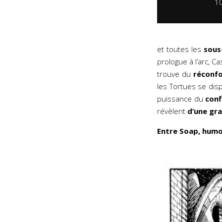
1
et toutes les
sous
prologue à l’arc, C
trouve du
réconf
les Tortues se dis
puissance du
confl
révèlent
d’une gr
Entre Soap, humou