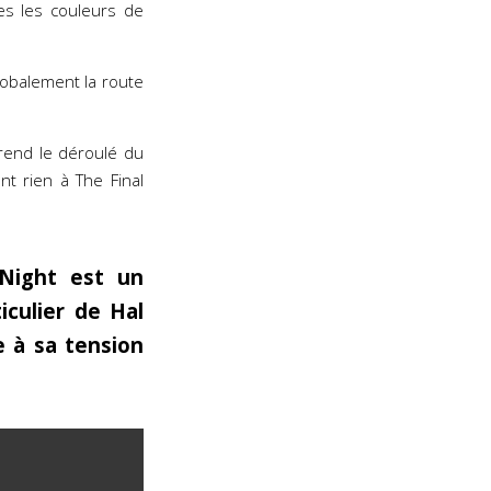
les les couleurs de
globalement la route
rend le déroulé du
t rien à The Final
 Night est un
culier de Hal
e à sa tension