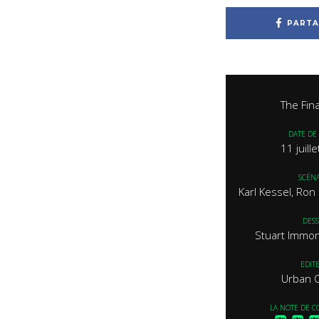
PARTA
The Fina
DATE DE 
11 juill
SCÉNA
Karl Kessel, Ron
DESS
Stuart Immone
EDIT
Urban 
LA NOTE DE C