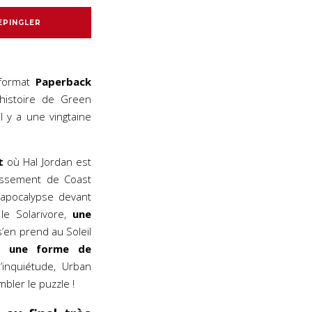
EPINGLER
 format
Paperback
histoire de Green
 y a une vingtaine
t
où Hal Jordan est
tissement de Coast
e apocalypse devant
le Solarivore,
une
s’en prend au Soleil
une forme de
’inquiétude, Urban
bler le puzzle !