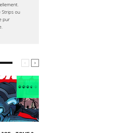
iellement.
 Strips ou
e pur
e.