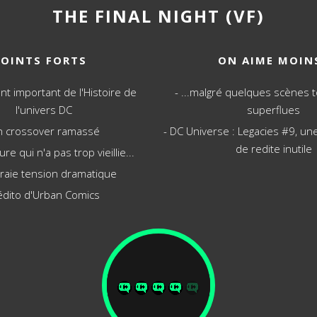
THE FINAL NIGHT (VF)
POINTS FORTS
ON AIME MOIN
 important de l'Histoire de
...malgré quelques scènes 
l'univers DC
superflues
n crossover ramassé
DC Universe : Legacies #9, un
de redite inutile
re qui n'a pas trop vieillie...
raie tension dramatique
édito d'Urban Comics