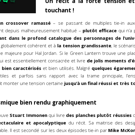
Un récit à la forte tension et
touchant !
un crossover ramassé
– se passant de multiples tie-in aux
nt depuis malheureusement habitué –
plutôt efficace
qui n’a p
ant dans le profond catalogue des personnages
de l’uni
 globalement cohérent et à
la tension grandissante
, le scénari
ire majeure pour Hal Jordan. Si le Green Lantern trouve une pla
lui est essentiellement consacrée et livre
de jolis moments d’
t
bien caractérisés
et bien utilisés. Malgré
quelques égaremen
iles et parfois sans rapport avec la trame principale, l’en
it monter une tension certaine
jusqu’à un final réussi et très 
smique bien rendu graphiquement
rouve
Stuart Immonen
qui livre
des planches plutôt réussies
q
ectaculaire et apocalyptique
du récit. Sa maitrise des desig
ble. Il est secondé sur les deux épisodes tie-in par
Mike McKo