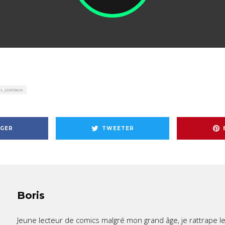
L JORDAN
GER
TWEETER
Boris
Jeune lecteur de comics malgré mon grand âge, je rattrape l