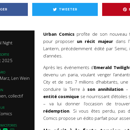
GER
TWEETER
Urban Comics
profite de son nouveau
pour proposer
un récit majeur
dans l’
l Night
Lantern, précédemment édité par Semic, il
SORTIE
d’années.
et 2025
Après les événements d’
Emerald Twiligh
RIO
devenu un paria, voulant venger l’anéan
 Marz, Len Wein
City et de ses 7 millions d’habitants, un
conduire la Terre à
son annihilation
– 
IN
n, collectif
entité cosmique
se nourrissant d’étoiles 
– va lui donner l’occasion de trouver
EUR
rédemption
. Si vous êtes perdu, pas d
Comics
Comics propose un édito parfait pour assem
OMICSTORIES