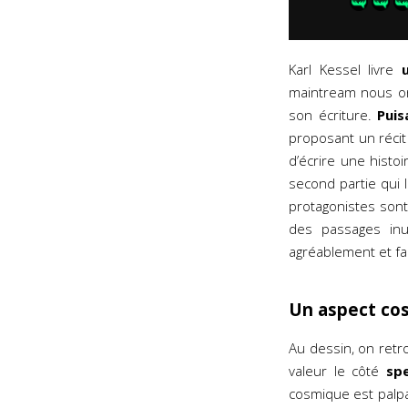
Karl Kessel livre
maintream nous o
son écriture.
Puis
proposant un récit
d’écrire une histo
second partie qui 
protagonistes son
des passages inut
agréablement et fa
Un aspect co
Au dessin, on ret
valeur le côté
sp
cosmique est palpa