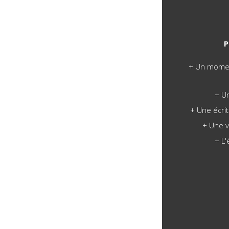
Un moment
U
Une écritu
Une v
L'