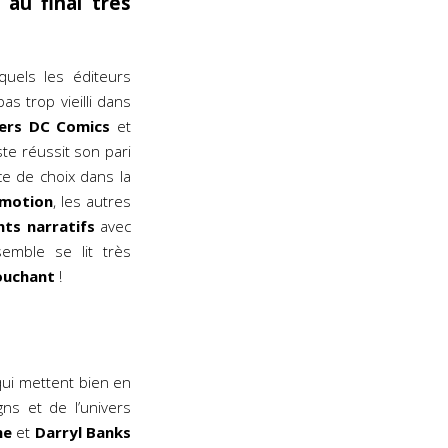
 au final très
quels les éditeurs
as trop vieilli dans
vers DC Comics
et
ste réussit son pari
ce de choix dans la
émotion
, les autres
ts narratifs
avec
semble se lit très
touchant
!
ui mettent bien en
ns et de l’univers
ne
et
Darryl Banks