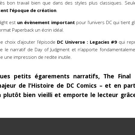
rès bon travail bien que dans des styles plus classiques. Seu
sent l’époque de création
.
Night est
un évènement important
pour l’univers DC qui tient 
ormat Paperback un écrin idéal.
le choix d’ajouter l’épisode
DC Universe : Legacies #9
qui rep
ue le narratif de Day of Judgment et n’apporte fondamentalemen
e une impression de redite inutile.
ues petits égarements narratifs, The Final
jeur de l’Histoire de DC Comics – et en parti
a plutôt bien vieilli et emporte le lecteur grâc