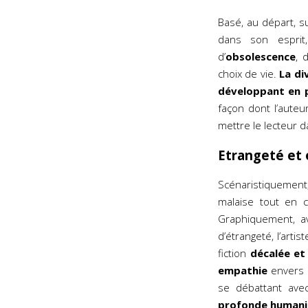
Basé, au départ, s
dans son espri
d’
obsolescence
, 
choix de vie.
La di
développant en 
façon dont l’auteu
mettre le lecteur 
Etrangeté et
Scénaristiquement,
malaise tout en 
Graphiquement, 
d’étrangeté, l’arti
fiction
décalée et 
empathie
envers s
se débattant av
profonde humani