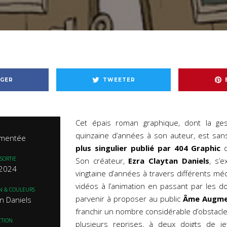
GER
TWEETER
Cet épais roman graphique, dont la ges
quinzaine d’années à son auteur, est sa
mentée
plus singulier publié par 404 Graphic
d
SORTIE
Son créateur,
Ezra Claytan Daniels
, s’
 2024
vingtaine d’années à travers différents méd
vidéos à l’animation en passant par les d
IN & COULEURS
parvenir à proposer au public
Âme Augme
an Daniels
franchir un nombre considérable d’obstacles
CTION
plusieurs reprises, à deux doigts de je