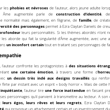
ur les
phobies et névroses
de l’auteur, alors jeune adulte lors
t, Âme augmentée parle de
construction d’identité
, de
de normalité mais également, en filigrane, de
famille
, de créati
versité des personnages
permet à Ezra Claytan Daniels de creu
profondeur
leurs personnalités. Si les thèmes abordés n’ont rie
r les aborde qui fait la singularité d’Âme augmentée, avec une 
dans
un inconfort certain
tout en traitant ses personnages de faç
 empathie
 l’auteur confronte les protagonistes à
des situations étran
créant
une certaine émotion
, à travers une forme d’
horre
avec
un dessin très indé aux designs travaillés
qui renfor
ste flirte par instant avec un esprit « body horror ». Mais de cette 
inquiétante
, l’auteur tire
une force inattendue
en faisant pr
es personnages qu’il parvient à transmettre au lecteur. A son 
ec
leurs égos, leurs rêves et leurs regrets
, Ezra Claytan 
té
qui provoque un attachement certain et un investissement du 