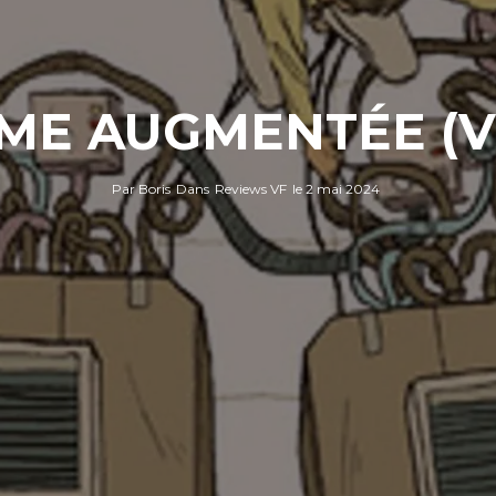
ME AUGMENTÉE (V
Par
Boris
Dans
Reviews VF
le
2 mai 2024