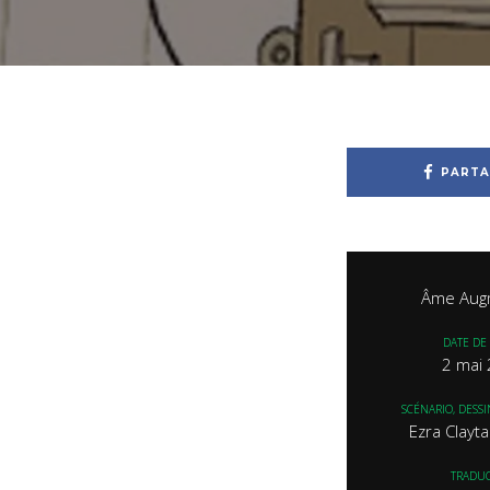
PARTA
Âme Aug
DATE DE 
2 mai
SCÉNARIO, DESS
Ezra Clayt
TRADU