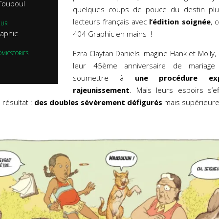
 Touboul
quelques coups de pouce du destin plus
lecteurs français avec
l’édition soignée
, 
EUR
aphic
404 Graphic en mains !
Ezra Claytan Daniels imagine Hank et Molly,
OMICSTORIES
leur 45ème anniversaire de mariage
soumettre à
une procédure exp
rajeunissement
. Mais leurs espoirs s’ef
 résultat :
des doubles sévèrement défigurés
mais supérieurem