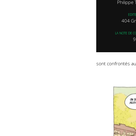
Philippe
EDIT
404 Gr
LA NOTE DE C
9
sont confrontés au