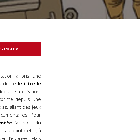
EPINGLER
tation a pris une
ns doute
le titre le
epuis sa création.
exprime depuis une
ias, allant des jeux
ocumentaires. Pour
ntée
, l’artiste a du
, au point d’être, à
ter l’éponge. Mais