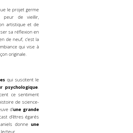
que le projet germe
 peur de vieillir,
on artistique et de
ser sa réflexion en
n de neuf, c’est la
ambiance qui vise à
on originale.
ges
qui suscitent le
ur psychologique
.
cent ce sentiment
histoire de science-
euve d’
une grande
cast d’êtres égarés
Daniels donne
une
lecteur.