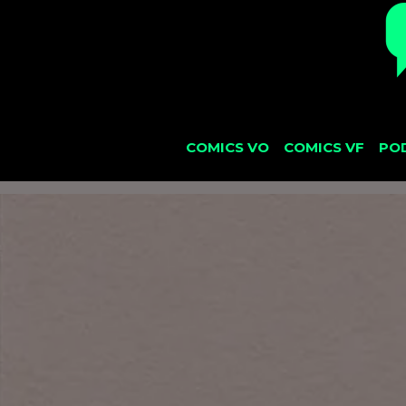
COMICS VO
COMICS VF
PO