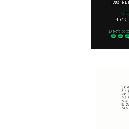
Basile B
EDIT
404 C
LA NOTE DE C