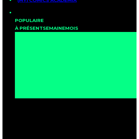
(MY) COMICS ACADEMIA
POPULAIRE
À PRÉSENT
SEMAINE
MOIS