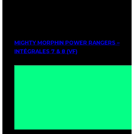
MIGHTY MORPHIN POWER RANGERS –
INTÉGRALES 7 & 8 (VF)