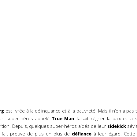
rg
est livrée à la délinquance et à la pauvreté. Mais il n’en a pas t
un super-héros appelé
True-Man
faisait régner la paix et la 
ition. Depuis, quelques super-héros aidés de leur
sidekick
sévi
n fait preuve de plus en plus de
défiance
à leur égard. Cette