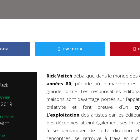
GER
TWEETER
Rick Veitch
débarque dans le monde des c
années 80
, période où le marché n’est
Pack
grande forme. Les responsables éditoria
SORTIE
maisons sont davantage portés sur l’appât
l 2019
créativité et font preuve d’un
cy
L’exploitation
des artistes par les éditeu
T DESSINS
des décennies, atteint également ses limite
eitch
à se démarquer de cette direction et
EUR
rencontres, se retrouve à travailler su