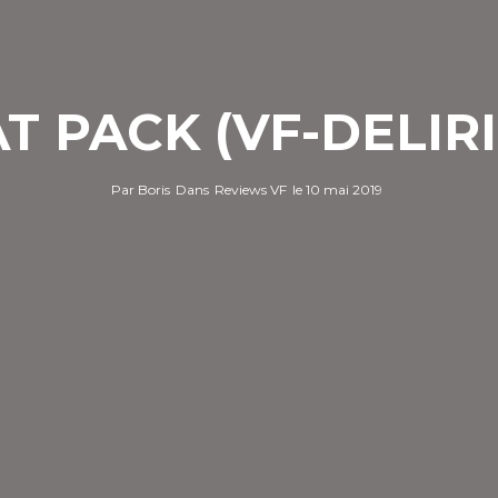
T PACK (VF-DELIR
Par
Boris
Dans
Reviews VF
le
10 mai 2019