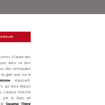
EPINGLER
omics à l’aube des
 pas dans sa plus
ux des principales
 du gain que sur la
nisme
imposant.
rs, qui dure depuis
s. L’auteur cherche
, par le biais de
r le
Swamp Thing