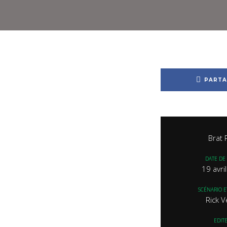
PARTA
Brat 
DATE DE 
19 avri
SCÉNARIO E
Rick V
EDIT