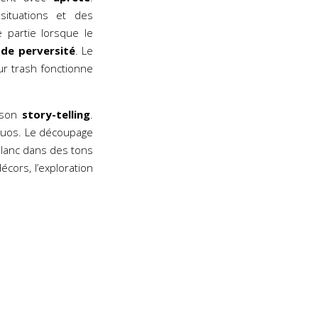
ituations et des
 partie lorsque le
 de perversité
. Le
our trash fonctionne
e son
story-telling
.
 duos. Le découpage
 blanc dans des tons
décors, l’exploration