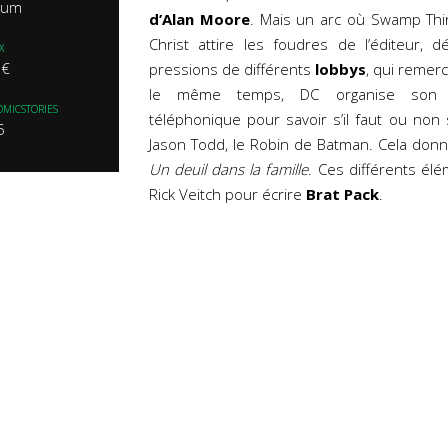
rium
d’Alan Moore
. Mais un arc où Swamp Thi
Christ attire les foudres de l’éditeur, 
X
 €
pressions de différents
lobbys
, qui remerc
le même temps, DC organise son 
OMICSTORIES
téléphonique pour savoir s’il faut ou non
5
Jason Todd, le Robin de Batman. Cela donna
Un deuil dans la famille
. Ces différents élé
Rick Veitch pour écrire
Brat Pack
.