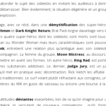
aborder le sujet des sidekicks en invitant les auditeurs à donn
n débarrasser. Bien évidemment, la situation dégénère et un grou
 explosion.
ge, avec ce récit, dans une
démythification
des super-héros
chmen
et
Dark Knight Return
, Brat Pack lorgne davantage vers 
es quatre super-héros dont les sidekicks sont morts sont tous
man ou Wonder Woman mais leurs caractéristiques sont poussée
ink
, entretient une relation plus qu’ambiguë avec son sidekick
compagnon. La femme du groupe,
Moon Mistress
, au discours
 mettre en avant ses formes. Un autre héros,
King Rad
, est po
utres substances addictives. Le dernier,
Judge Jury
, est un ju
u’il met en pratique avec décontraction. Rick Vietch les affuble d
 traditionnels. Le surf volant plutôt réfractaire aux consignes,
embres du KKK en guise de vaisseau ou encore une bourse à la
 attitudes
déviantes
exacerbées, loin de ce qu’on imagine pour
dekick, ils recrutent de nouveaux compagnons qu’ils fo