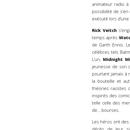
animateur radio à 
possibilité de s’e
exécuté lors d’une
Rick Veitch
s’enga
temps après
Wat
de Garth Ennis. L
célèbres tels Bat
L’un,
Midnight M
jeunesse de son 
pourtant jamais à
la bouteille et a
théories racistes q
inspirés des comics
telle celle des m
de….bourses.
Les héros ont des
décès de leur si