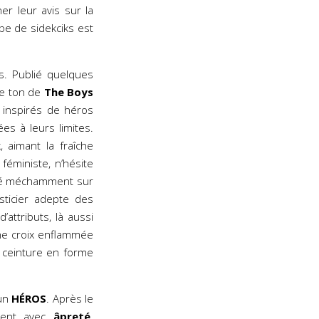
er leur avis sur la
pe de sidekciks est
. Publié quelques
le ton de
The Boys
 inspirés de héros
s à leurs limites.
, aimant la fraîche
 féministe, n’hésite
rté méchamment sur
sticier adepte des
’attributs, là aussi
 une croix enflammée
 ceinture en forme
 un
HÉROS
. Après le
rment avec
âpreté
.