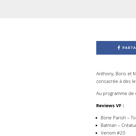
PARTA
Anthony, Boris et 
consacrée à des le
Au programme de 
Reviews VF :
Bone Parish – T
Batman – Créatur
Venom #20