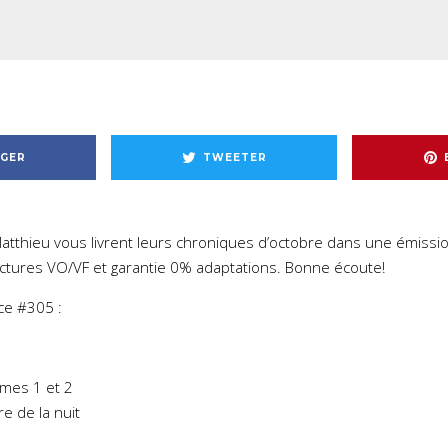
GER
TWEETER
Matthieu vous livrent leurs chroniques d’octobre dans une émiss
ctures VO/VF et garantie 0% adaptations. Bonne écoute!
ce #305 :
omes 1 et 2
e de la nuit