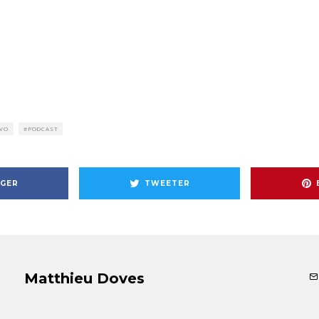
 VO
PODCAST
GER
TWEETER
Matthieu Doves