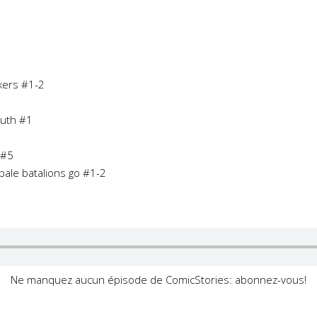
kers #1-2
ruth #1
 #5
pale batalions go #1-2
Ne manquez aucun épisode de ComicStories: abonnez-vous!