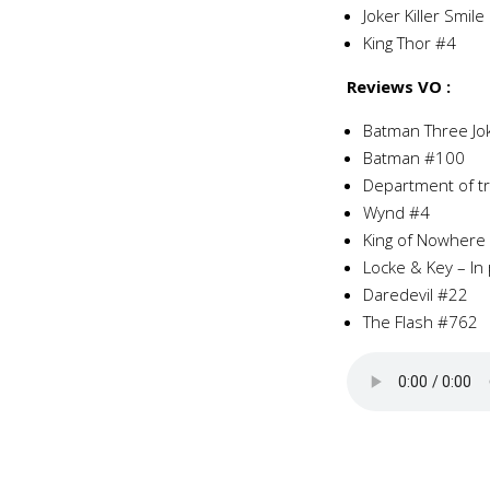
Joker Killer Smile
King Thor #4
Reviews VO :
Batman Three Jo
Batman #100
Department of t
Wynd #4
King of Nowhere
Locke & Key – In 
Daredevil #22
The Flash #762