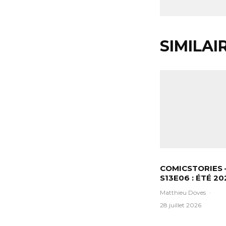
SIMILAI
COMICSTORIES 
S13E06 : ÉTÉ 20
Matthieu Doves
·
28 juillet 2026