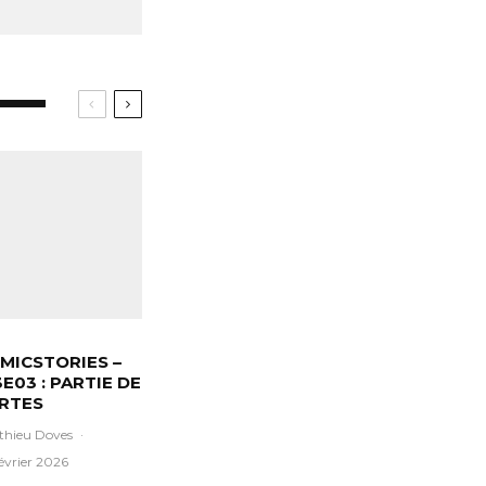
MICSTORIES –
3E03 : PARTIE DE
RTES
thieu Doves
·
évrier 2026