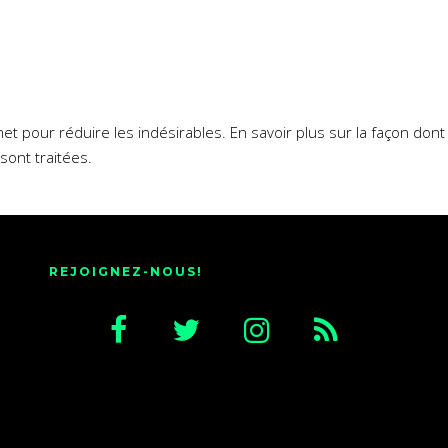
smet pour réduire les indésirables.
En savoir plus sur la façon don
sont traitées
.
REJOIGNEZ-NOUS!