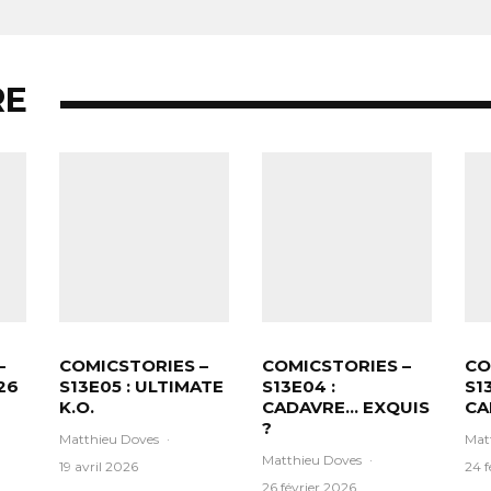
RE
–
COMICSTORIES –
COMICSTORIES –
CO
26
S13E05 : ULTIMATE
S13E04 :
S1
K.O.
CADAVRE… EXQUIS
CA
?
Matthieu Doves
·
Mat
Matthieu Doves
·
19 avril 2026
24 f
26 février 2026