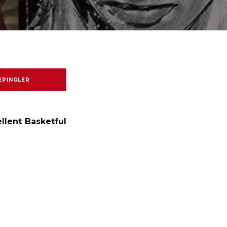
EPINGLER
llent Basketful