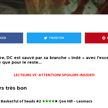
GER
TWEETER
, DC est sauvé par sa branche « indé » avec l’exce
e que pour le reste…
LECTEURS VF: ATTENTION! SPOILERS INSIDE!!!
rs très bon
Basketful of heads #2
★★★★
★
/Joe Hill – Leomacs