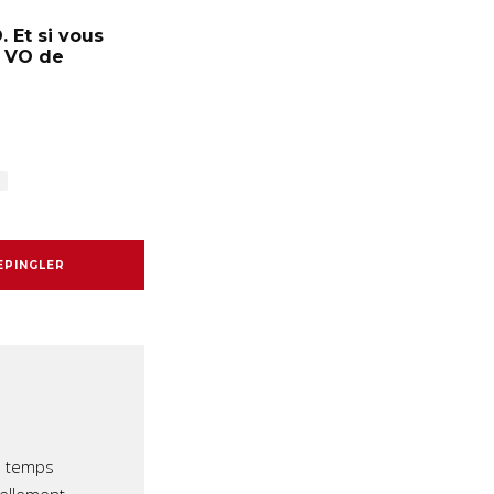
 Et si vous
s VO de
EPINGLER
e temps