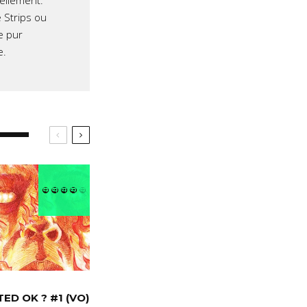
iellement.
 Strips ou
e pur
e.
 TED OK ? #1 (VO)