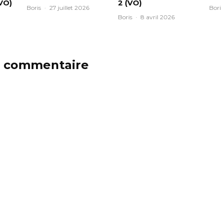
VO)
2 (VO)
Boris
·
27 juillet 2026
Bori
Boris
·
8 avril 2026
n commentaire