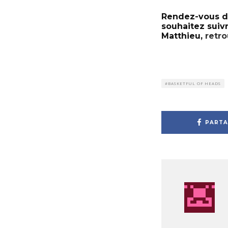
Rendez-vous da
souhaitez suiv
Matthieu,
retr
BASKETFUL OF HEADS
PARTA