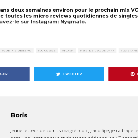
ns deux semaines environ pour le prochain mix VO.
re toutes les micro reviews quotidiennes de single
ouvez-le sur Instagram: Nygmato
.
COMIX STORIES VO
DC COMICS
FLASH
JUSTICE LEAGUE DARK
LOIS LANE
GER
TWEETER
Boris
Jeune lecteur de comics malgré mon grand âge, je rattrape l