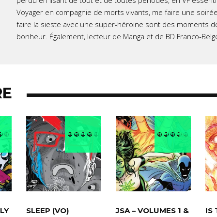
perdu en lisant de tout et de toutes périodes, en VF essent
Voyager en compagnie de morts vivants, me faire une soirée
faire la sieste avec une super-héroïne sont des moments d
bonheur. Également, lecteur de Manga et de BD Franco-Belg
RE
LY
SLEEP (VO)
JSA – VOLUMES 1 &
IS