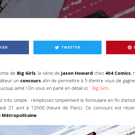
GER
TWEETER
sortie de
Big Girls
, la série de
Jason Howard
chez
404 Comics
,
éditeur un
concours
afin de permettre à 5 d’entre vous de gagn
aucoup aimé ! On vous en parle en détail ici :
Big Girls.
st très simple : remplissez simplement le formulaire en fin d’articl
redi 21 avril à 12h00 (heure de Paris). Ce concours est rés
e Métropolitaine
.