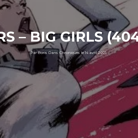
 – BIG GIRLS (40
Par
Boris
Dans
Chroniques
le
14 avril 2021