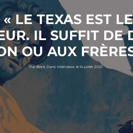
 « LE TEXAS EST L
UR. IL SUFFIT DE
N OU AUX FRÈRES 
Par
Boris
Dans
Interviews
le
14 juillet 2021