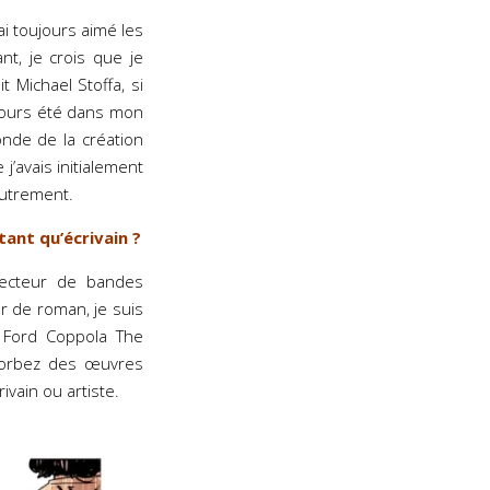
’ai toujours aimé les
nt, je crois que je
t Michael Stoffa, si
ujours été dans mon
onde de la création
j’avais initialement
autrement.
tant qu’écrivain ?
lecteur de bandes
r de roman, je suis
s Ford Coppola The
sorbez des œuvres
ivain ou artiste.