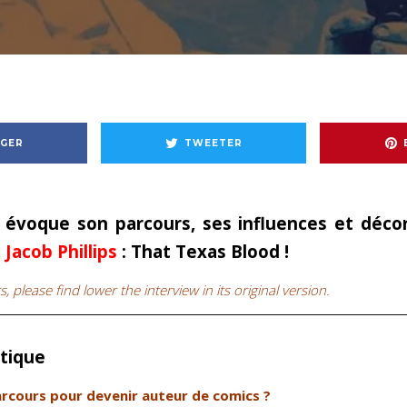
GER
TWEETER
 évoque son parcours, ses influences et décor
c
Jacob Phillips
: That Texas Blood !
, please find lower the interview in its original version.
stique
arcours pour devenir auteur de comics ?