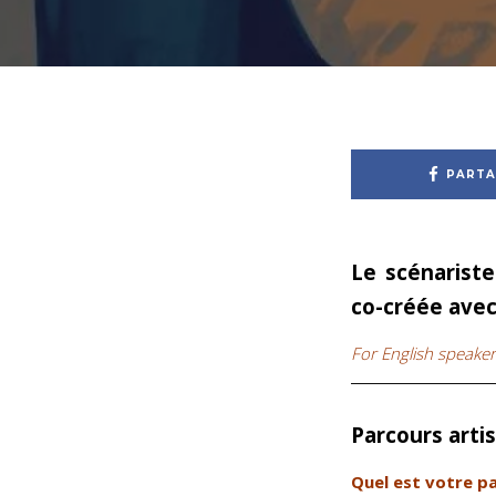
PARTA
Le scénariste
co-créée ave
For English speakers
Parcours arti
Quel est votre p