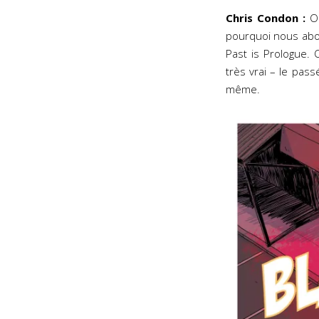
Chris Condon :
Ou
pourquoi nous abord
Past is Prologue. 
très vrai – le pa
même.