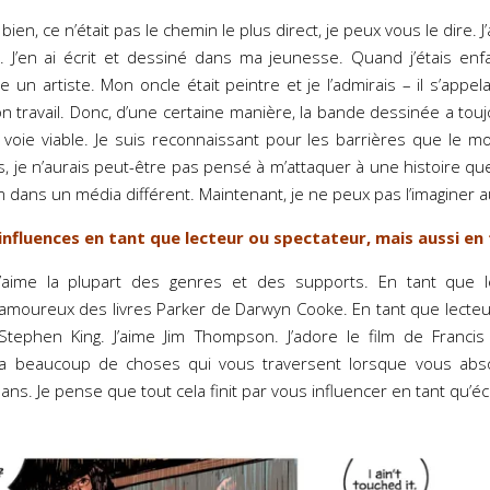
bien, ce n’était pas le chemin le plus direct, je peux vous le dire. J
J’en ai écrit et dessiné dans ma jeunesse. Quand j’étais enfa
e un artiste. Mon oncle était peintre et je l’admirais – il s’appelai
on travail. Donc, d’une certaine manière, la bande dessinée a to
oie viable. Je suis reconnaissant pour les barrières que le m
es, je n’aurais peut-être pas pensé à m’attaquer à une histoire que 
m dans un média différent. Maintenant, je ne peux pas l’imaginer 
influences en tant que lecteur ou spectateur, mais aussi en 
’aime la plupart des genres et des supports. En tant que 
 amoureux des livres Parker de Darwyn Cooke. En tant que lecteu
tephen King. J’aime Jim Thompson. J’adore le film de Franci
 y a beaucoup de choses qui vous traversent lorsque vous ab
 ans. Je pense que tout cela finit par vous influencer en tant qu’écr