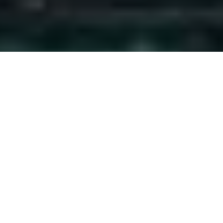
PARTAGER
TWEETER
EPINGLER
Après avoir déconstruit
nombre de héros de
Joker - The Winning Card
l’univers DC,
Tom King
DATE DE SORTIE
s’attaque, cette fois-ci,
5 juillet 2024