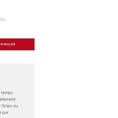
RVIE
EPINGLER
e temps
iellement.
 Strips ou
e pur