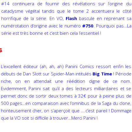
#14 continuera de fournir des révélations sur l’origine du
cataclysme végétal tandis que le tome 2 accentuera le côté
horrifique de la série. En VO,
Flash
bascule en reprenant sa
numérotation d’origine avec le numéro
#750
. Pourquoi pas…La
série est très bonne et c’est bien cela l’essentiel !
s
L’excellent éditeur (ah, ah, ah) Panini Comics ressort enfin les
débuts de Dan Slott sur Spider-Man intitulés
Big Time
! Période
riche, on en attendait une réédition digne de ce nom.
Evidemment, Panini sait qu’il a des lecteurs milliardaires et se
permet donc de sortir deux tomes à 32€ pour à peine plus de
500 pages…en comparaison avec l’omnibus de la Saga du clone,
honteusement cher, on s’aperçoit que ….c’est pareil ! Dommage
que la VO soit si difficile à trouver…Merci Panini !