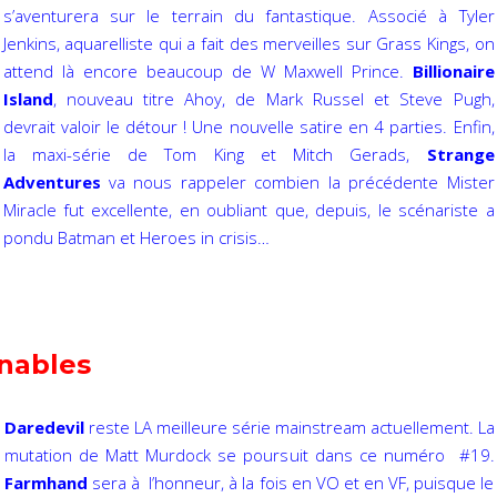
s’aventurera sur le terrain du fantastique. Associé à Tyler
Jenkins, aquarelliste qui a fait des
merveilles sur Grass Kings, on
attend là encore beaucoup de W Maxwell Prince.
Billionaire
Island
, nouveau titre Ahoy, de Mark Russel et Steve Pugh,
devrait valoir le détour ! Une nouvelle satire en 4 parties. Enfin,
la maxi-série de Tom King et Mitch Gerads,
Strange
Adventures
va nous rappeler combien la précédente Mister
Miracle fut excellente, en oubliant que, depuis, le scénariste a
pondu Batman et Heroes in crisis…
nables
D
aredevil
reste LA meilleure série mainstream actuellement. La
mutation de Matt Murdock se poursuit dans ce numéro #19.
Farmhand
sera à l’honneur, à la fois en VO et en VF, puisque le