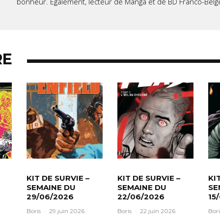
bonheur. Également, lecteur de Manga et de BD Franco-Belg
RE
KIT DE SURVIE –
KIT DE SURVIE –
KI
SEMAINE DU
SEMAINE DU
SE
29/06/2026
22/06/2026
15
Boris
·
29 juin 2026
Boris
·
22 juin 2026
Bori