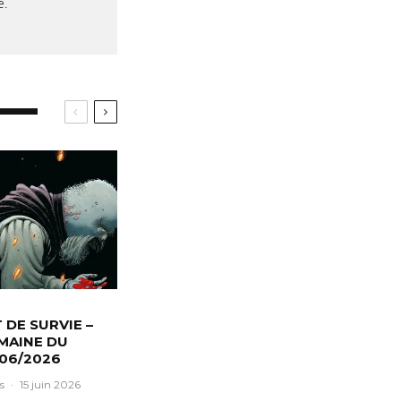
e.
T DE SURVIE –
MAINE DU
/06/2026
s
·
15 juin 2026