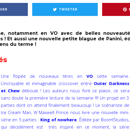
GER
TWEETER
ne, notamment en VO avec de belles nouveauté
 ! Et aussi une nouvelle petite blague de Panini, é
sens du terme !
és
Une flopée de nouveaux titres en
VO
cette semaine.
L’incroyable et inimaginable crossover entre
Outer Darkness
et Chew
déboule ! Les auteurs nous font ce plaisir, ce sera
sans doute la première lecture de la semaine !!!! Un projet en 3
parties dont on attend finalement beaucoup ! Le scénariste de
Ice Cream Man, W Maxwell Prince nous livre une nouvelle mini-
série en 5 parties :
King of nowhere
. Éditée par Boom!Studios,
qui décidément est très inspiré en ce moment, la série