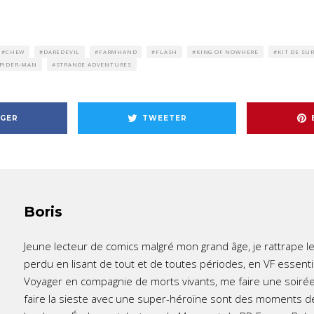
CHEW
DAREDEVIL
FARMHAND
FLASH
KING OF NOWHERE
KIT DE SU
PIDER-MAN
STRANGE ADVENTURES
GER
TWEETER
Boris
Jeune lecteur de comics malgré mon grand âge, je rattrape l
perdu en lisant de tout et de toutes périodes, en VF essent
Voyager en compagnie de morts vivants, me faire une soirée
faire la sieste avec une super-héroïne sont des moments d